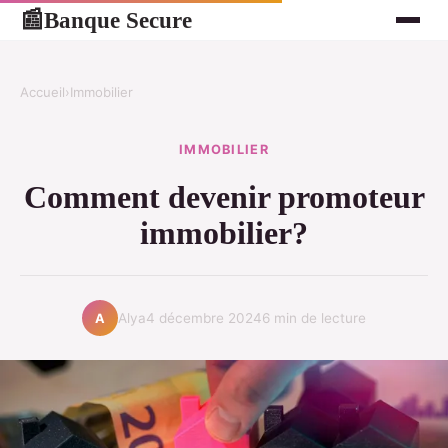
Banque Secure
📰
Accueil
›
Immobilier
IMMOBILIER
Comment devenir promoteur
immobilier?
Alya
4 décembre 2024
6 min de lecture
A