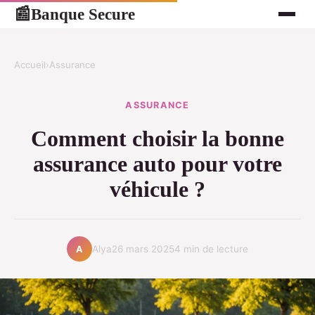
Banque Secure
📰
Accueil
›
Assurance
ASSURANCE
Comment choisir la bonne
assurance auto pour votre
véhicule ?
Alya
26 mars 2025
4 min de lecture
A