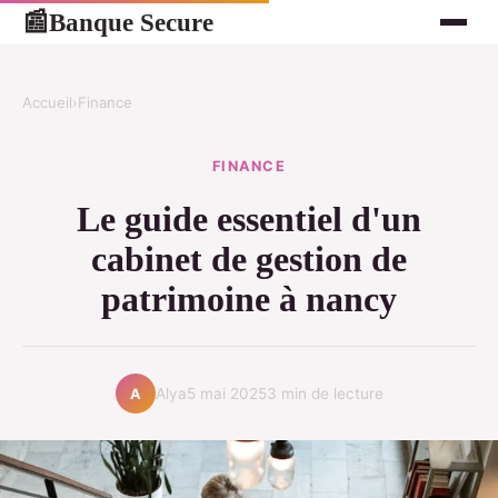
Banque Secure
📰
Accueil
›
Finance
FINANCE
Le guide essentiel d'un
cabinet de gestion de
patrimoine à nancy
Alya
5 mai 2025
3 min de lecture
A