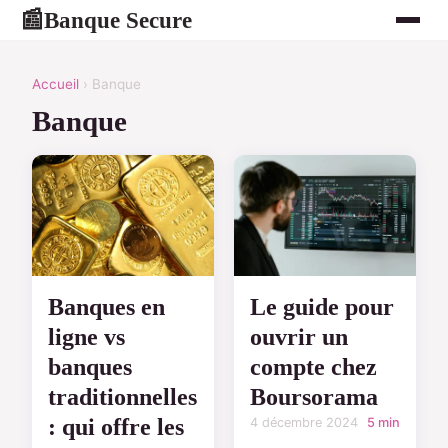
Banque Secure
📰
Accueil
› Banque
Banque
Banques en
Le guide pour
ligne vs
ouvrir un
banques
compte chez
traditionnelles
Boursorama
: qui offre les
4 décembre 2024
5 min