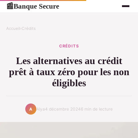
Banque Secure
📰
Accueil
›
Crédits
CRÉDITS
Les alternatives au crédit
prêt à taux zéro pour les non
éligibles
Alya
4 décembre 2024
6 min de lecture
A