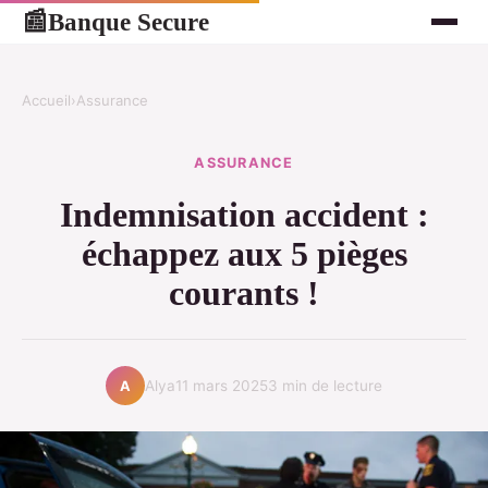
Banque Secure
📰
Accueil
›
Assurance
ASSURANCE
Indemnisation accident :
échappez aux 5 pièges
courants !
Alya
11 mars 2025
3 min de lecture
A